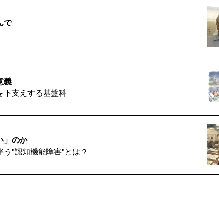
んで
意義
を下支えする基盤科
い」のか
う"認知機能障害"とは？
とは何か」
に思う