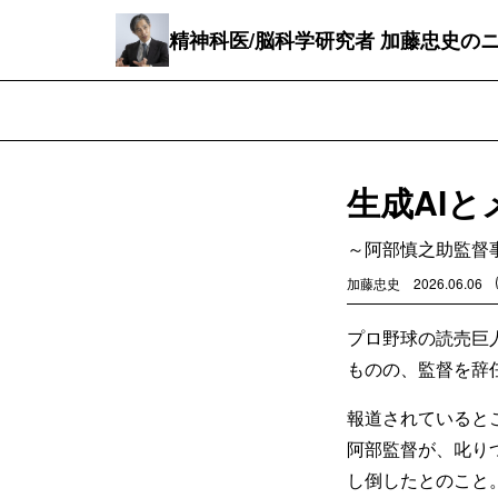
精神科医/脳科学研究者 加藤忠史の
生成AI
～阿部慎之助監督
加藤忠史
2026.06.06
プロ野球の読売巨
ものの、監督を辞
報道されていると
阿部監督が、叱り
し倒したとのこと。