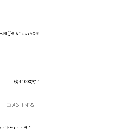
公開
書き手にのみ公開
残り
1000
文字
コメントする
いけないと思う。