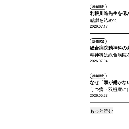
読者限定
利根川進先生を偲
感謝を込めて
2026.07.17
読者限定
総合病院精神科の
精神科は総合病院
2026.07.04
読者限定
なぜ「頭が働かな
うつ病・双極症に伴
2026.05.23
もっと読む
読者限定
「カウンセリング
東畑開人氏の著作