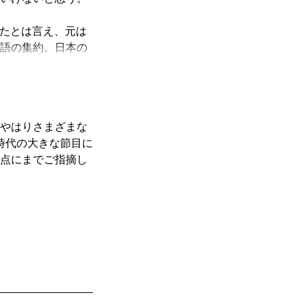
ったとは言え、元は
語の集約。日本の
が存在する。
る。
やはりさまざまな
士の様な怪物を作り
時代の大きな節目に
点にまでご指摘し
ラインドネス」サイ
強しなきゃ何を言わ
なもんじゃ無い。
う。