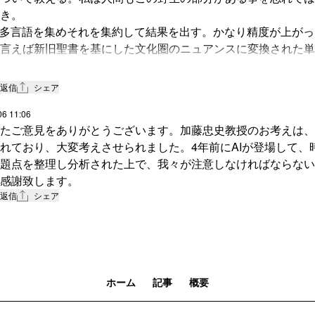
き。
は多言語を集めそれを集約して結果を出す。かなり精度が上が
言えば新旧聖書を基にした文化圏のニュアンスに変換された単
化圏のニュアンスまで再現されていない。（未熟）
能であり人では無い。
返信
シェア
で言うと人には【heart】【soul】【mind】【strenght】
は【heart】が無い。【heart】が無い人間とはサイコパスであ
06 11:06
たご意見をありがとうございます。加藤忠史教授のお考えは、
たすら進化させると最高能力のサイコパス、つまりレクター博
れており、大変考えさせられました。4年前にAIが登場して、
かねない事を開発者たちは自覚しなければならない。
題点を整理し分析された上で、我々が注意しなければならない
症ASDは自分自身の【mind】を自覚出来ない「マインド・ブ
感謝致します。
＝コーエンなのです。
返信
シェア
d】の正確なとらえ方だって、新旧聖書の文化圏の文化を深く勉
か分からないんだけどね。
みんな一瞬で理解しちゃう不思議。自閉症の謎ってそんな簡単
の精神疾患も同様だけどね。
くなりましたが、毎度先生の記述には触発されます。ありがと
ホーム
記事
概要