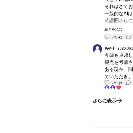
それはさてお
一般的なAI
英語圏さらに
様な異なる文
続きを読む
AIは人工知
いいね！
英語圏での理解
ところがAIに
あや子
2026.06.
今回も卓越し
今のAIをひ
観点を考慮さ
出す事になり
ある現在、問
ちなみに自閉
ていただき、
モン・バロン
いいね！
この【min
んとしている
ネット上では
さらに表示
双極症その他
とりとめが無