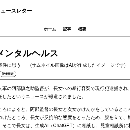
ニュースレター
ホーム
記事
概要
とメンタルヘルス
事件に思う (サムネイル画像はAIが作成したイメージです)
読者限定
人軍の阿部慎之助監督が、長女への暴行容疑で現行犯逮捕され
任したというニュースが報道されました。
ころによると、阿部監督の長女と次女がけんかをしているとこ
つけたところ、長女が反抗的な態度をとったため、腹を立て、
そこで長女は、生成AI（ChatGPT）に相談し、児童相談所