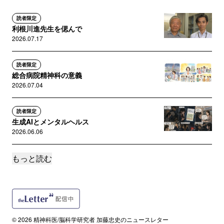
なり、さらに大脳皮質ソフトウエアにもバグ（変
調）が発生する事で、
読者限定
利根川進先生を偲んで
自動車そのものが故障気味なのに、大脳でのハン
2026.07.17
ドル操作がダメになっちゃう事で遂に【発症】に
至る構造が目に浮かぶ。
同様に、私の自閉症に当て嵌めると、自閉症の
読者限定
総合病院精神科の意義
DNAに対して何らかの発症原因が作用して、自閉
2026.07.04
症が発現する事とも無関係とは思えない。
森羅万象物事のメカニズムは、非常に似通ってい
読者限定
るので、ありとあらゆる事象が物事を理解するヒ
生成AIとメンタルヘルス
ントになって、本質を知る人の話は本当に面白
2026.06.06
い。
先生も、残りの人生を考えると油断出来ません。
もっと読む
読者限定
健康管理の上貴重な論文をドンドン積み上げて行
なぜ「頭が働かない」のか
って下さいね。心より願っています。
2026.05.23
読者限定
「カウンセリングとは何か」
© 2026 精神科医/脳科学研究者 加藤忠史のニュースレター