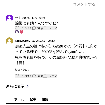
コメントする
やす
2026.04.20 09:46
躁鬱にも効くんですかね？
いいね！
返信
シェア
ChipASD67
2026.03.31 08:43
加藤先生の話は私が知らぬ何かの【本質】に向か
っている様で、どの話を読んでも面白い。
虫も魚も目を持つ。その原始的な脳と直接繋がる
【目】。
双極症の原因部分が視床下部に存在が疑われ、シ
続きを読む
ロシビンがうつに直接作用する。
いいね！
返信
シェア
さらに、今週の双極症メールでは大脳皮質での双
極症との関連論文。
さらに表示
一般の方は「混乱」を感じるかもしれないが、メ
カトロ元技術者の私には、
ホーム
記事
概要
ハードウエアの【変質】が精神疾患の基礎部分と