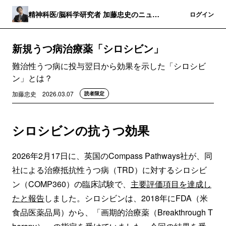
精神科医/脳科学研究者 加藤忠史のニュー
登録
ログイン
スレター
新規うつ病治療薬「シロシビン」
難治性うつ病に投与翌日から効果を示した「シロシビ
ン」とは？
加藤忠史
2026.03.07
読者限定
シロシビンの抗うつ効果
2026年2月17日に、英国のCompass Pathways社が、同
社による治療抵抗性うつ病（TRD）に対するシロシビ
ン（COMP360）の臨床試験で、
主要評価項目を達成し
たと報告
しました。シロシビンは、2018年にFDA（米
食品医薬品局）から、「画期的治療薬（Breakthrough T