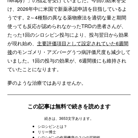
herapy）」の指定を受けていました。今回の結果を受
け、2026年中に米国で新薬承認申請を目指しているよ
うです。2～4種類の異なる薬物療法を適切な量と期間
使っても反応が認められなかったTRDの患者さんが、
たった1回のシロシビン投与により、投与翌日から効果
が現れ始め、
主要評価項目として設定されていた
6週間
後
のモンゴメリ・アズバーグうつ病評価尺度も減少して
いました。1回の投与の効果が、6週間後にも維持され
ていたことになります。
夢のような治療ではありませんか。
この記事は無料で続きを読めます
続きは、3653文字あります。
シロシビンとは？
リリー博士
シロシビンの作用機序の２つの可能性